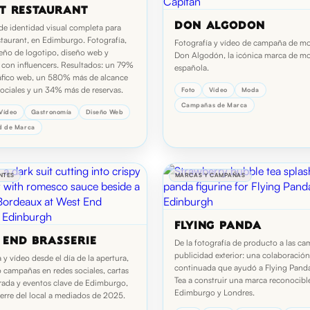
UT RESTAURANT
DON ALGODÓN
de identidad visual completa para
staurant, en Edimburgo. Fotografía,
Fotografía y vídeo de campaña de m
seño de logotipo, diseño web y
Don Algodón, la icónica marca de m
a con influencers. Resultados: un 79%
española.
áfico web, un 580% más de alcance
sociales y un 34% más de reservas.
Foto
Vídeo
Moda
Campañas de Marca
Vídeo
Gastronomía
Diseño Web
d de Marca
NTES
MARCAS Y CAMPAÑAS
FLYING PANDA
 END BRASSERIE
De la fotografía de producto a las c
publicidad exterior: una colaboración
 y vídeo desde el día de la apertura,
continuada que ayudó a Flying Pand
 campañas en redes sociales, cartas
Tea a construir una marca reconocibl
ada y eventos clave de Edimburgo,
Edimburgo y Londres.
ierre del local a mediados de 2025.