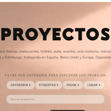
PROYECTOS
ara marcas, restaurantes, hoteles, pubs, eventos, ocio nocturno, marca
iza y Edimburgo, trabajando en España, Reino Unido y Europa. Disponibl
FILTRA POR CATEGORÍA PARA EXPLORAR LOS TRABAJOS
CATEGORÍA
▾
ETIQUETAS
▾
FECHA
▾
LUGAR
▾