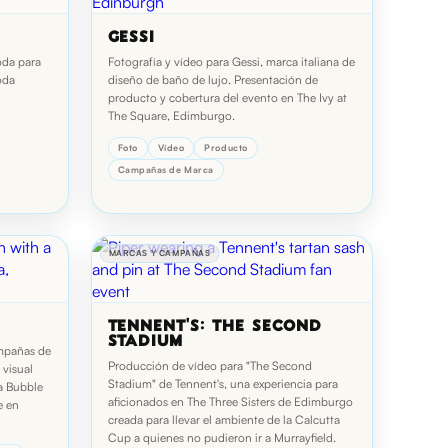
GESSI
oda para
Fotografía y vídeo para Gessi, marca italiana de
oda
diseño de baño de lujo. Presentación de
producto y cobertura del evento en The Ivy at
The Square, Edimburgo.
Foto
Vídeo
Producto
Campañas de Marca
MARCAS Y CAMPAÑAS
TENNENT'S: THE SECOND
STADIUM
ampañas de
Producción de vídeo para "The Second
 visual
Stadium" de Tennent's, una experiencia para
a Bubble
aficionados en The Three Sisters de Edimburgo
e en
creada para llevar el ambiente de la Calcutta
Cup a quienes no pudieron ir a Murrayfield.