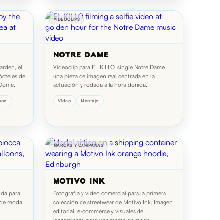
VIDEOCLIPS
NOTRE DAME
arden, el
Videoclip para EL KILLO, single Notre Dame,
ócteles de
una pieza de imagen real centrada en la
 Dome.
actuación y rodada a la hora dorada.
Food
Vídeo
Montaje
MARCAS Y CAMPAÑAS
MOTIVO INK
oda para
Fotografía y vídeo comercial para la primera
 de moda
colección de streetwear de Motivo Ink. Imagen
editorial, e-commerce y visuales de
lanzamiento para una marca de moda