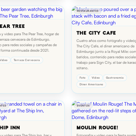
RESTAURANTES
EAR TREE
THE CITY CAFE
a y vídeo para The Pear Tree, hogar de
terraza cervecera de Edimburgo.
Cuatro años como fotógrafo y videó
 para redes sociales y campañas de
The City Cafe, el diner americano de
 forma continuada desde 2021.
Edimburgo junto a la Royal Mile: com
batidos, contenido para redes sociale
Vídeo
Terraza Cervecera
trabajo para Sign City, el bar de kara
sótano.
Foto
Vídeo
Gastronomía
Diner Americano
NTES
EVENTOS
HIP INN
MOULIN ROUGE!
 y vídeo para The Ship Inn, bar y
Fotografía y vídeo para la fiesta poste