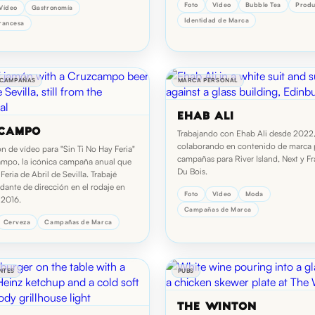
Foto
Vídeo
Bubble Tea
Produ
Vídeo
Gastronomía
Identidad de Marca
rancesa
 CAMPAÑAS
MARCA PERSONAL
EHAB ALI
CAMPO
Trabajando con Ehab Ali desde 2022
colaborando en contenido de marca 
n de vídeo para "Sin Ti No Hay Feria"
campañas para River Island, Next y F
mpo, la icónica campaña anual que
Du Bois.
 Feria de Abril de Sevilla. Trabajé
ante de dirección en el rodaje en
Foto
Vídeo
Moda
 2016.
Campañas de Marca
Cerveza
Campañas de Marca
NTES
PUBS
THE WINTON