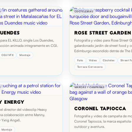
S
COCTELERÍAS
DUENDES
ROSE STREET GARDEN
 para EL KILLO, single Los Duendes,
Fotografía y vídeo para Rose Street G
cción animada íntegramente en CGI.
galardonado jardín de street food y c
Edimburgo escondido detrás de The
CGI/VFX
Montaje
Foto
Vídeo
Cócteles
Street 
Terraza Cervecera
S
MARCAS Y CAMPAÑAS
Y ENERGY
CORONEL TAPIOCCA
el director del videoclip Heavy
na colaboración entre Menny,
Fotografía y vídeo de campaña de m
y Yxng Angxll.
Coronel Tapiocca, la marca española
outdoor y aventura.
Montaje