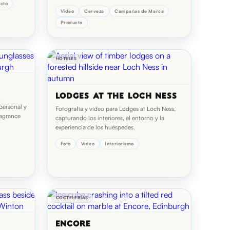
cto
Vídeo
Cerveza
Campañas de Marca
Producto
HOTELES
LODGES AT THE LOCH NESS
,
personal y
Fotografía y vídeo para Lodges at Loch Ness,
ragrance
capturando los interiores, el entorno y la
experiencia de los huéspedes.
Foto
Vídeo
Interiorismo
COCTELERÍAS
ENCORE