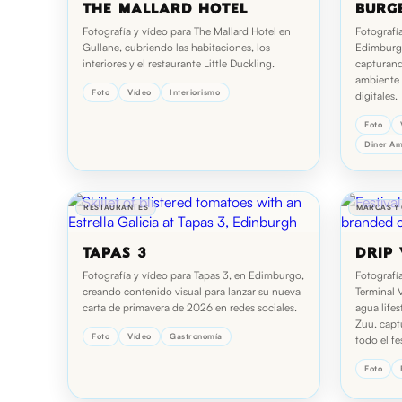
THE MALLARD HOTEL
BURG
Fotografía y vídeo para The Mallard Hotel en
Fotografí
Gullane, cubriendo las habitaciones, los
Edimburg
interiores y el restaurante Little Duckling.
capturand
ambiente 
Foto
Vídeo
Interiorismo
digitales.
Foto
Diner Am
RESTAURANTES
MARCAS Y
TAPAS 3
DRIP
Fotografía y vídeo para Tapas 3, en Edimburgo,
Fotografí
creando contenido visual para lanzar su nueva
Terminal 
carta de primavera de 2026 en redes sociales.
agua life
Zuu, capt
Foto
Vídeo
Gastronomía
todo el fes
Foto