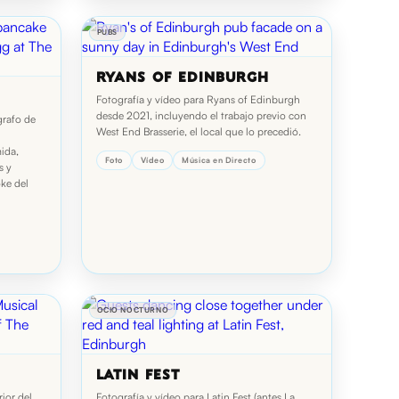
PUBS
RYANS OF EDINBURGH
Fotografía y vídeo para Ryans of Edinburgh
desde 2021, incluyendo el trabajo previo con
grafo de
West End Brasserie, el local que lo precedió.
ida,
Foto
Vídeo
Música en Directo
s y
oke del
OCIO NOCTURNO
LATIN FEST
rior del
Fotografía y vídeo para Latin Fest (antes La