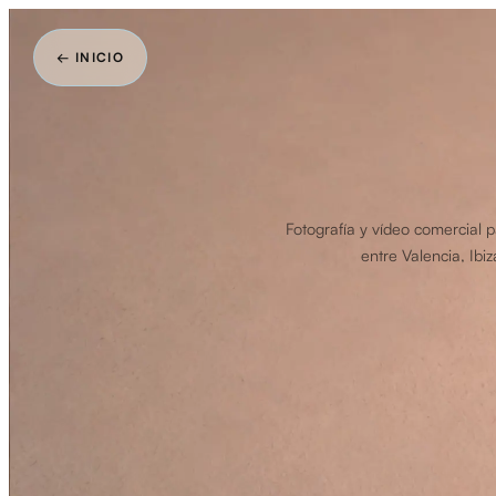
← INICIO
Fotografía y vídeo comercial p
entre Valencia, Ib