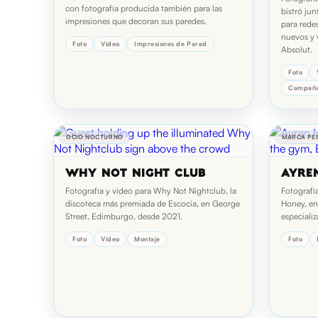
con fotografía producida también para las
bistró ju
impresiones que decoran sus paredes.
para rede
nuevos y 
Foto
Vídeo
Impresiones de Pared
Absolut.
Foto
Campaña
OCIO NOCTURNO
MARCA PE
WHY NOT NIGHT CLUB
AYRE
Fotografía y vídeo para Why Not Nightclub, la
Fotografí
discoteca más premiada de Escocia, en George
Honey, en
Street, Edimburgo, desde 2021.
especiali
Foto
Vídeo
Montaje
Foto