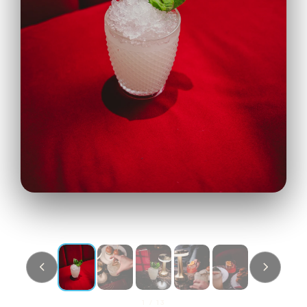
1
/
13