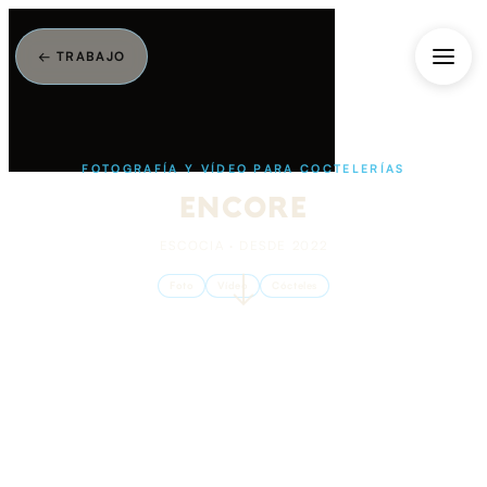
← TRABAJO
FOTOGRAFÍA Y VÍDEO PARA COCTELERÍAS
ENCORE
ESCOCIA · DESDE 2022
Foto
Vídeo
Cócteles