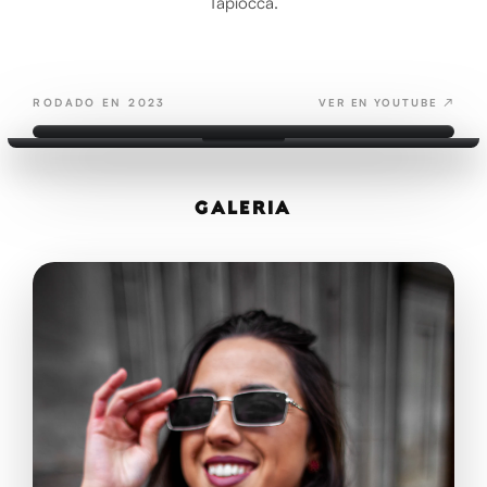
Tapiocca.
RODADO EN 2023
VER EN YOUTUBE ↗
DON
GALERÍA
ALGODÓN: